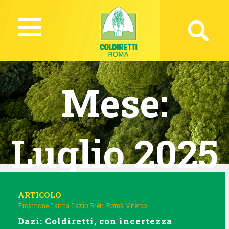
Mese:
Luglio 2025
ARTICOLO
Frosinone
Latina
Lazio
Rieti
Roma
Viterbo
Dazi: Coldiretti, con incertezza