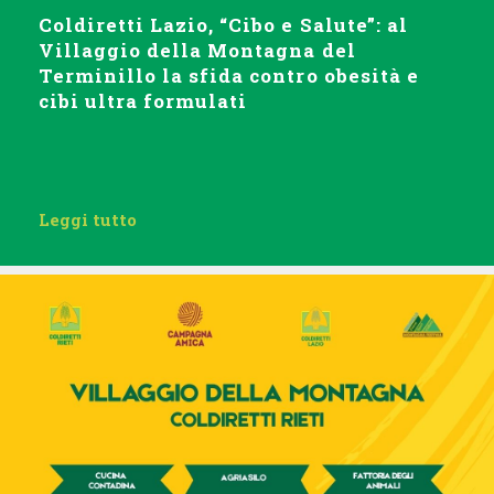
Coldiretti Lazio, “Cibo e Salute”: al
Villaggio della Montagna del
Terminillo la sfida contro obesità e
cibi ultra formulati
Leggi tutto