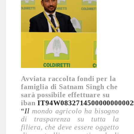
Avviata raccolta fondi per la
famiglia di Satnam Singh che
sarà possibile effettuare su
iban
IT94W0832714500000000002
“
Il
mondo agricolo ha bisogno
di trasparenza su tutta la
filiera, che deve essere oggetto