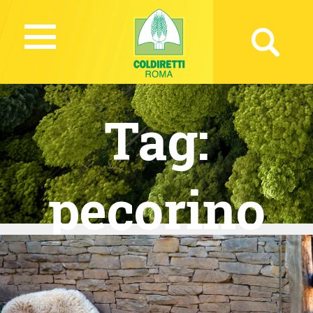
Tag:
pecorino
romano