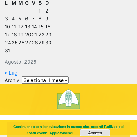
L
M
M
G
V
S
D
1
2
3
4
5
6
7
8
9
10
11
12
13
14
15
16
17
18
19
20
21
22
23
24
25
26
27
28
29
30
31
Agosto: 2026
« Lug
Archivi
Archivi
Continuando con la navigazione in questo sito, accordi l'utilizzo dei
Copyright 2018 COLDIRETTI. Tutti i diritti riservati. -
Privacy
Accetto
nostri cookie.
Approfondisci