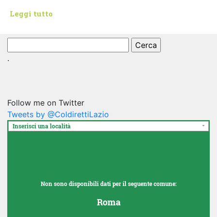
Leggi tutto
Ricerca
per:
.
Follow me on Twitter
Tweets by @ColdirettiLazio
Inserisci una località
Non sono disponibili dati per il seguente comune:
Roma